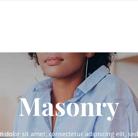
ÜBER UNS
UNSERE MENÜ
RESERVATION
KO
Masonry
dolor sit amet, consectetur adipiscing elit, s