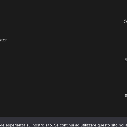
Ö
ster
&
&
@2016. All Rights Reserved
ore esperienza sul nostro sito. Se continui ad utilizzare questo sito noi