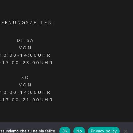
 F F N U N G S Z E I T E N :
D I - S A
V O N
1 0 : 0 0 - 1 4 : 0 0 U H R
 1 7 : 0 0 - 2 3 : 0 0 U H R
S O
V O N
1 0 : 0 0 - 1 4 : 0 0 U H R
 1 7 : 0 0 - 2 1 : 0 0 U H R
 assumiamo che tu ne sia felice.
Ok
No
Privacy policy