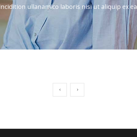
ncidition ullanamico laboris nisi ut aliquip ex 