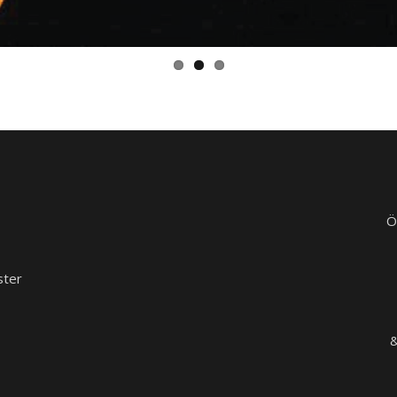
Ö
ster
&