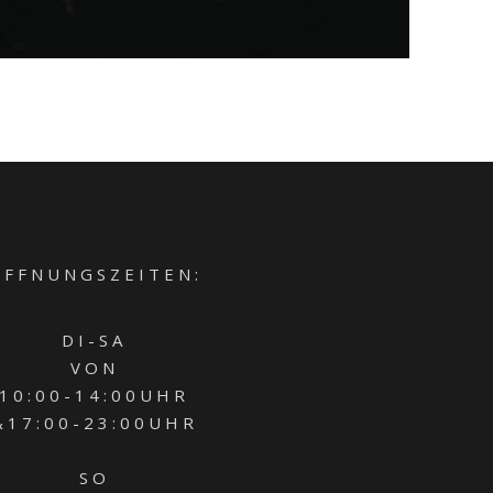
 F F N U N G S Z E I T E N :
D I - S A
V O N
1 0 : 0 0 - 1 4 : 0 0 U H R
 1 7 : 0 0 - 2 3 : 0 0 U H R
S O