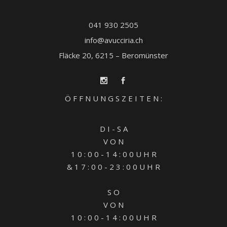
041 930 2505
info@avucciria.ch
Fläcke 20, 6215 – Beromünster
Ö F F N U N G S Z E I T E N :
D I - S A
V O N
1 0 : 0 0 - 1 4 : 0 0 U H R
& 1 7 : 0 0 - 2 3 : 0 0 U H R
S O
V O N
1 0 : 0 0 - 1 4 : 0 0 U H R