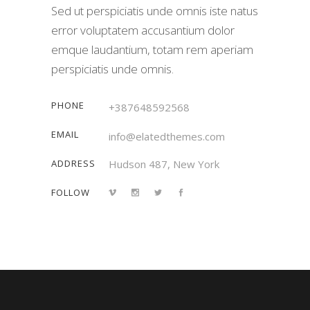
Sed ut perspiciatis unde omnis iste natus
error voluptatem accusantium dolor
emque laudantium, totam rem aperiam
perspiciatis unde omnis.
PHONE
+387648592568
EMAIL
info@elatedthemes.com
ADDRESS
Hudson 487, New York
FOLLOW